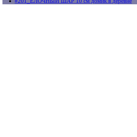
#201_ЕЛОЧНЫЙ ШАР 10 см домик в деревне