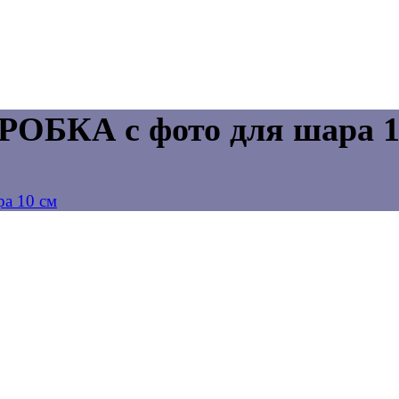
БКА с фото для шара 1
а 10 см