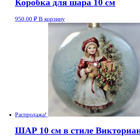
Коробка для шара 10 см
950.00
₽
В корзину
Распродажа!
ШАР 10 см в стиле Викториа