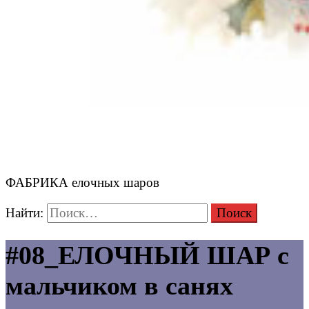
ФАБРИКА елочных шаров
Найти:
#08_ЕЛОЧНЫЙ ШАР с
мальчиком в санях