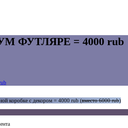
УМ ФУТЛЯРЕ = 4000 rub
rub
ой коробке с декором = 4000 rub (
вместо 6000 rub
)