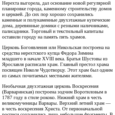
Нерехта выгорела, дал основание новой регулярной
планировке города, каменному строительству домов
и церквей. До сих пор хорошо сохранились
каменные и полукаменные двухэтажные купеческие
дома, деревянные домики с резными наличниками,
палисадники. Торговый и текстильный капиталы
оставили городу на память пять храмов.
Церковь Богоявления или Никольская построена на
средства нерехтского купца Федора Зимина
младшего в начале XVIII века. Братья Шустовы из
Ярославля расписали храм. Главный престол храма
посвящен Николе Чудотворцу. Этот храм был одним
из самых почитаемых местными жителями.
Необычная двухэтажная церковь Воскресения
(Варваринская) построена зодчим Воротиловым в
1787 году в стиле рококо. Нижний храм в честь
великомученицы Варвары. Верхний летний храм —
в честь воскресения Христа. От первоначальной
росписи сохранились лишь небольшие фрагменты. В