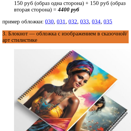
150 руб (образ одна сторона) + 150 руб (образ
вторая сторона) =
4400 руб
пример обложки:
030
,
031
,
032
,
033
,
034
,
035
3. Блокнот — обложка с изображением в сказочной/
арт стилистике