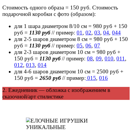
Стоимость одного образа = 150 руб. Стоимость
подарочной коробки с фото (образом):
для 1 шара диаметром 8/10 см = 980 руб + 150
руб =
1130 руб
// пример:
01
,
02
,
03
,
04
,
044
для 2-5 шаров диаметром 8 см = 980 руб + 150
руб =
1130 руб
// пример:
05
,
06
,
07
для 2-3 шаров диаметром 10 см = 980 руб +
150 руб =
1130 руб
// пример:
08
,
09
,
010
,
011
,
012
,
013
,
014
для 4-6 шаров диаметром 10 см = 2500 руб +
150 руб =
2650 руб
// пример:
015
,
016
2. Ежедневник — обложка с изображением в
сказочной/арт стилистике